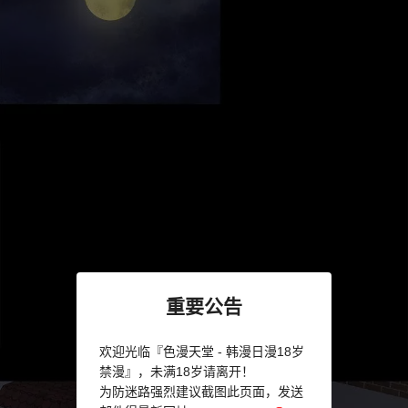
重要公告
欢迎光临『色漫天堂 - 韩漫日漫18岁
禁漫』，未满18岁请离开！
为防迷路强烈建议截图此页面，发送