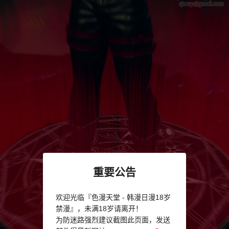
重要公告
欢迎光临『色漫天堂 - 韩漫日漫18岁
禁漫』，未满18岁请离开！
为防迷路强烈建议截图此页面，发送