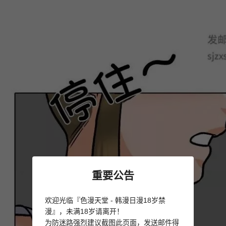
重要公告
欢迎光临『色漫天堂 - 韩漫日漫18岁禁
漫』，未满18岁请离开！
为防迷路强烈建议截图此页面，发送邮件得