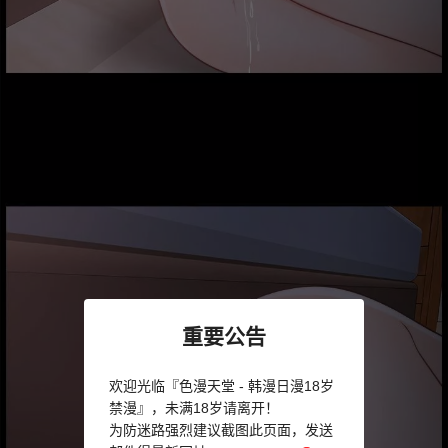
重要公告
欢迎光临『色漫天堂 - 韩漫日漫18岁
禁漫』，未满18岁请离开！
为防迷路强烈建议截图此页面，发送