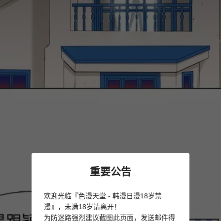
重要公告
欢迎光临『色漫天堂 - 韩漫日漫18岁禁
漫』，未满18岁请离开！
为防迷路强烈建议截图此页面，发送邮件得