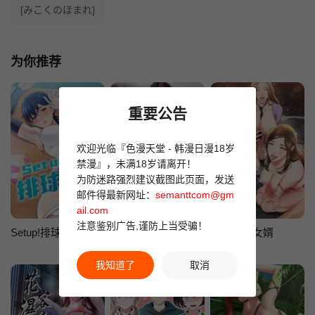
[みこくのほまれ]
为你推荐
重要公告
欢迎光临『色漫天堂 - 韩漫日漫18岁
禁漫』，未满18岁请离开！
为防迷路强烈建议截图此页面，发送
邮件得最新网址：
semanttcom@gm
ail.com
注意鉴别广告,谨防上当受骗！
Setup!排球少女
岳母为何那样
财阀家的女婿
我知道了
取消