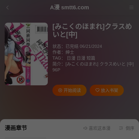
A漫 smtt6.com
[みこくのほまれ]クラスめ
いと[中]
状态：已完结 06/21/2024
作者：
绅士
TAG：
日漫
日漫
短篇
简介：[みこくのほまれ] クラスめいと [中]
96P
开始阅读
放入书架
漫画章节
喜欢这本漫画就请不要忘记
倒序