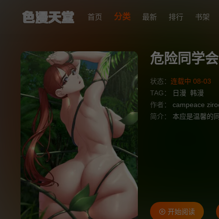
分类
首页
最新
排行
书架
危险同学会
状态：
连载中 08-03
TAG：
日漫
韩漫
作者：
campeace ziro
简介：
本应是温馨的同
开始阅读