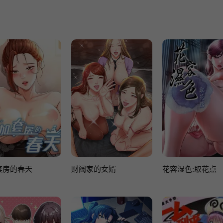
套房的春天
财阀家的女婿
花容湿色:取花点