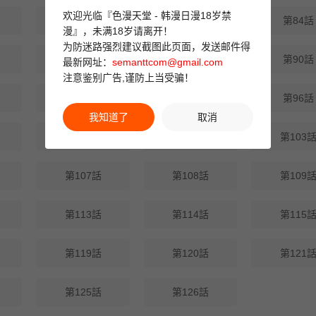
欢迎光临『色漫天堂 - 韩漫日漫18岁禁
第82話
第83話
第84話
漫』，未满18岁请离开！
为防迷路强烈建议截图此页面，发送邮件得
第88話
第89話
第90話
最新网址：
semanttcom@gmail.com
注意鉴别广告,谨防上当受骗！
第94話
第95話
第96話
我知道了
取消
第100話
第102話
第103
第107話
第108話
第109
第113話
第114話
第115
第119話
第120話
第121
第125話
第126話